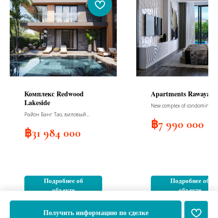
Комплекс Redwood
Apartments Rawayana
Lakeside
New complex of condominium
and villas, South building, 1
Район Банг Тао, виловый
apartments, 4 floors, delivery
฿
7 990 000
комплекс люкс-класса из 27
quarter 2025, building North
вилл, 4 видов планировок
฿
31 984 000
150 apartments, 6 floors, deli
2nd quarter 2025
Подробнее об
Подробнее об
объекте
объекте
Получить информацию по сделке