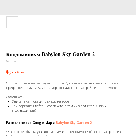
Кондоминиум Babylon Sky Garden 2
SKU:
025
฿
5 212 800
Современный кондоминиум с непревзойденным итальянским качеством и
прекраснейшими видами на море от надежного застройщика на Пхукете.
Особенности:
Уникальная локация с видом на море
Три варианты мебельного пакета, в том числе от итальянских
производителей
Расположение Google Maps:
Babylon Sky Garden 2
*В карточке объекта указаны минимальные стоимости объектов застройщика.