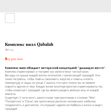
Комплекс вилл Qabalah
SKU:
075
฿
13 500 000
Комплекс вилл обладает интересной концепцией: "дышащее место".
Комплекс спроектирован и построен как экологически чистый оазис.
Все сады на крыше каждой виллы сочетаются с прилегающей природой. Они
также построены, чтобы помочь сэкономить энергию и помочь снизить
температуру от жары на улице. С высоты птичьего полета вы не сможете
отделить здания от леса. Каждая жилая зона/пространство спроектированы так,
чтобы сливаться с природой, где вы можете увидеть зеленую зону из каждой
комнаты.
Существует 3 типа вилл с различными пространствами и стилями: "Мох",
"Папоротник" и "Сосна", все тропические растения напоминают изобилие,
плодовитость и долголетие, что отражает идеологию Каббалы о жизни в мире с
природой.