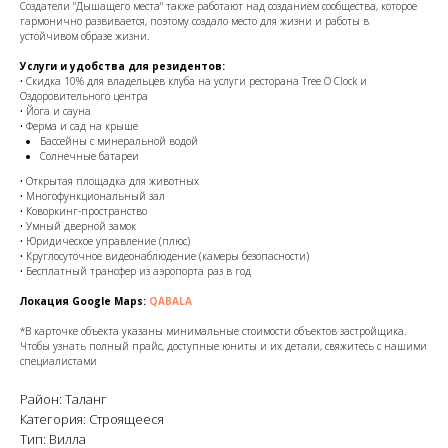
Создатели "Дышащего места" также работают над созданием сообщества, которое
гармонично развивается, поэтому создало место для жизни и работы в
устойчивом образе жизни.
Услуги и удобства для резидентов:
• Скидка 10% для владельцев клуба на услуги ресторана Tree O Clock и
Оздоровительного центра
• Йога и сауна
• Ферма и сад на крыше
Бассейны с минеральной водой
Солнечные батареи
• Открытая площадка для животных
• Многофункциональный зал
• Коворкинг-пространство
• Умный дверной замок
• Юридическое управление (плюс)
• Круглосуточное видеонаблюдение (камеры безопасности)
• Бесплатный трансфер из аэропорта раз в год
Локация Google Maps:
QABALA
*В карточке объекта указаны минимальные стоимости объектов застройщика.
Чтобы узнать полный прайс, доступные юниты и их детали, свяжитесь с нашими
специалистами
Район: Таланг
Категория: Строящееся
Тип: Вилла