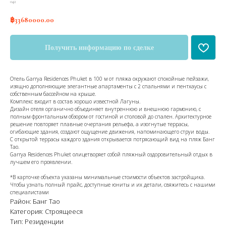
042
฿
33680000.00
Получить информацию по сделке
Отель Garrya Residences Phuket в 100 м от пляжа окружают спокойные пейзажи,
изящно дополняющие элегантные апартаменты с 2 спальнями и пентхаусы с
собственным бассейном на крыше.
Комплекс входит в состав хорошо известной Лагуны.
Дизайн отеля органично объединяет внутреннюю и внешнюю гармонию, с
полным фронтальным обзором от гостиной и столовой до спален. Архитектурное
решение повторяет плавные очертания рельефа, а изогнутые террасы,
огибающие здания, создают ощущение движения, напоминающего струи воды.
С открытой террасы каждого здания открывается потрясающий вид на пляж Банг
Тао.
Garrya Residences Phuket олицетворяет собой пляжный оздоровительный отдых в
лучшем его проявлении.
*В карточке объекта указаны минимальные стоимости объектов застройщика.
Чтобы узнать полный прайс, доступные юниты и их детали, свяжитесь с нашими
специалистами
Район: Банг Тао
Категория: Строящееся
Тип: Резиденции